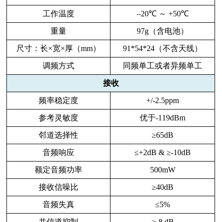
工作温度
–20℃ ～ +50℃
重量
97g（含电池）
尺寸：长×宽×厚（mm）
91*54*24（不含天线）
调频方式
同频单工或者异频单工
接收
频率稳定度
+/-2.5ppm
参考灵敏度
优于-119dBm
邻道选择性
≥65dB
音频响应
≤+2dB & ≥-10dB
额定音频功率
500mW
接收信噪比
≥40dB
音频失真
≤5%
共信道抑制
≥-8 dB