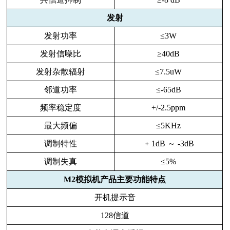
发射
发射功率
≤3W
发射信噪比
≥40dB
发射杂散辐射
≤7.5uW
邻道功率
≤-65dB
频率稳定度
+/-2.5ppm
最大频偏
≤5KHz
调制特性
﹢1dB ～ -3dB
调制失真
≤5%
M2模拟机产品主要功能特点
开机提示音
128信道